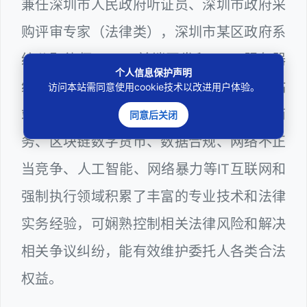
兼任深圳市人民政府听证员、深圳市政府采
购评审专家（法律类），深圳市某区政府系
统公职律师、WEB前端开发和 WEB服务器
个人信息保护声明
维护工程师、计算机信息网络安全员和网站
访问本站需同意使用cookie技术以改进用户体验。
站长多年，在软件程序、网络游戏、电子商
同意后关闭
务、区块链数字货币、数据合规、网络不正
当竞争、人工智能、网络暴力等IT互联网和
强制执行领域积累了丰富的专业技术和法律
实务经验，可娴熟控制相关法律风险和解决
相关争议纠纷，能有效维护委托人各类合法
权益。