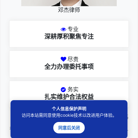
邓杰律师
专业
深耕厚积聚焦专注
尽责
全力办理委托事项
务实
扎实维护合法权益
个人信息保护声明
访问本站需同意使用cookie技术以改进用户体验。
邓杰律师，法律硕士，执业于北京市炜
同意后关闭
衡（深圳）律师事务所，律师执业证号为14