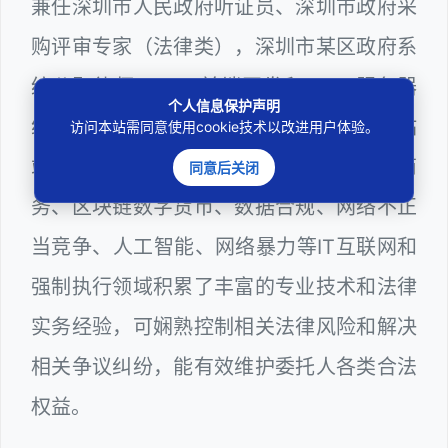
兼任深圳市人民政府听证员、深圳市政府采
购评审专家（法律类），深圳市某区政府系
统公职律师、WEB前端开发和 WEB服务器
个人信息保护声明
维护工程师、计算机信息网络安全员和网站
访问本站需同意使用cookie技术以改进用户体验。
站长多年，在软件程序、网络游戏、电子商
同意后关闭
务、区块链数字货币、数据合规、网络不正
当竞争、人工智能、网络暴力等IT互联网和
强制执行领域积累了丰富的专业技术和法律
实务经验，可娴熟控制相关法律风险和解决
相关争议纠纷，能有效维护委托人各类合法
权益。