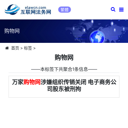
繁體
购物网
首页
>
标签
>
购物网
――本标签下共聚合1条信息――
万家
购物网
涉嫌组织传销关闭 电子商务公
司股东被刑拘