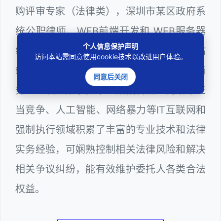
购评审专家（法律类），深圳市某区政府系
统公职律师、WEB前端开发和 WEB服务器
个人信息保护声明
维护工程师、计算机信息网络安全员和网站
访问本站需同意使用cookie技术以改进用户体验。
站长多年，在软件程序、网络游戏、电子商
同意后关闭
务、区块链数字货币、数据合规、网络不正
当竞争、人工智能、网络暴力等IT互联网和
强制执行领域积累了丰富的专业技术和法律
实务经验，可娴熟控制相关法律风险和解决
相关争议纠纷，能有效维护委托人各类合法
权益。