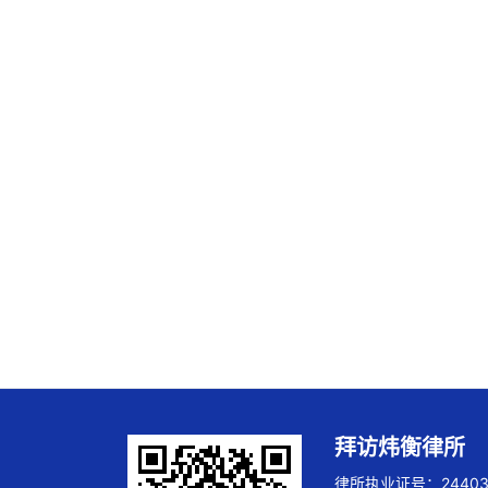
拜访炜衡律所
律所执业证号：244032