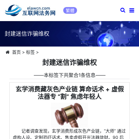
繁體
封建迷信诈骗维权
首页
>
标签
>
封建迷信诈骗维权
――本标签下共聚合1条信息――
玄学消费藏灰色产业链 算命话术 + 虚假
法器专 “割” 焦虑年轻人
记者调查发现，玄学消费形成灰色产业链，“大师” 通过
虚构人设、定制恐吓话术、售卖虚假开光法器敛财。90 后