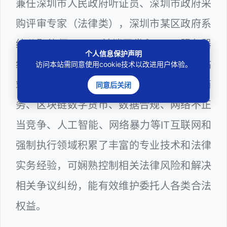
兼任深圳市人民政府听证员、深圳市政府采
购评审专家（法律类），深圳市某区政府系
统公职律师、WEB前端开发和 WEB服务器
个人信息保护声明
维护工程师、计算机信息网络安全员和网站
访问本站需同意使用cookie技术以改进用户体验。
站长多年，在软件程序、网络游戏、电子商
同意后关闭
务、区块链数字货币、数据合规、网络不正
当竞争、人工智能、网络暴力等IT互联网和
强制执行领域积累了丰富的专业技术和法律
实务经验，可娴熟控制相关法律风险和解决
相关争议纠纷，能有效维护委托人各类合法
权益。