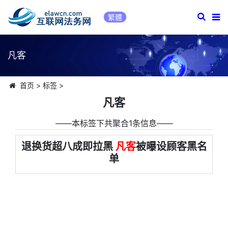
繁體
凡客
首页
>
标签
>
凡客
――本标签下共聚合1条信息――
退换货超八成即拉黑
凡客
被曝设顾客黑名
单