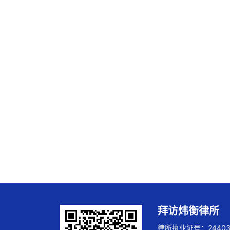
拜访炜衡律所
律所执业证号：244032