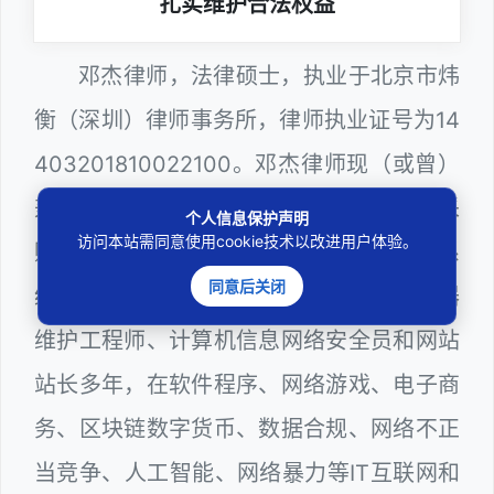
扎实维护合法权益
邓杰律师，法律硕士，执业于北京市炜
衡（深圳）律师事务所，律师执业证号为14
403201810022100。邓杰律师现（或曾）
兼任深圳市人民政府听证员、深圳市政府采
个人信息保护声明
访问本站需同意使用cookie技术以改进用户体验。
购评审专家（法律类），深圳市某区政府系
同意后关闭
统公职律师、WEB前端开发和 WEB服务器
维护工程师、计算机信息网络安全员和网站
站长多年，在软件程序、网络游戏、电子商
务、区块链数字货币、数据合规、网络不正
当竞争、人工智能、网络暴力等IT互联网和