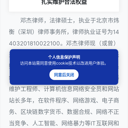
扎实维护合法权益
邓杰律师，法律硕士，执业于北京市炜
衡（深圳）律师事务所，律师执业证号为14
403201810022100。邓杰律师现（或曾）
兼任深圳市人民政府听证员、深圳市政府采
个人信息保护声明
访问本站需同意使用cookie技术以改进用户体验。
购评审专家（法律类），深圳市某区政府系
同意后关闭
统公职律师、WEB前端开发和 WEB服务器
维护工程师、计算机信息网络安全员和网站
站长多年，在软件程序、网络游戏、电子商
务、区块链数字货币、数据合规、网络不正
当竞争、人工智能、网络暴力等IT互联网和