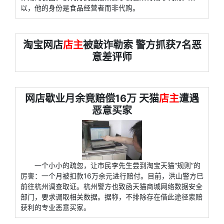
以，他的身份是食品经营者而非代购。
淘宝网店
店主
被敲诈勒索 警方抓获7名恶
意差评师
网店歇业月余竟赔偿16万 天猫
店主
遭遇
恶意买家
一个小小的疏忽，让市民李先生尝到淘宝天猫“规则”的
厉害：一个月被扣款16万余元进行赔付。目前，洪山警方已
前往杭州调查取证。杭州警方也致函天猫商城网络数据安全
部门，要求调取相关数据。据称，不排除存在借此途径索赔
获利的专业恶意买家。