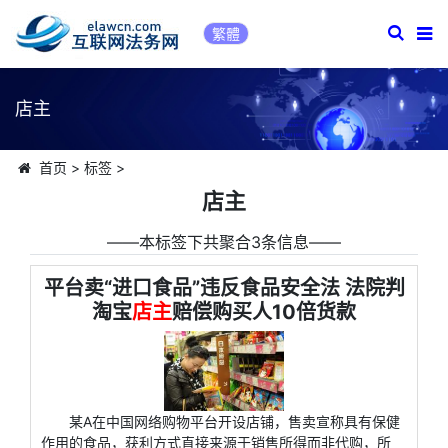
繁體
店主
首页
>
标签
>
店主
――本标签下共聚合3条信息――
平台卖“进口食品”违反食品安全法 法院判
淘宝
店主
赔偿购买人10倍货款
某A在中国网络购物平台开设店铺，售卖宣称具有保健
作用的食品，获利方式直接来源于销售所得而非代购，所