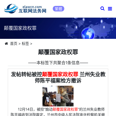
繁體
颠覆国家政权罪
首页
>
标签
>
颠覆国家政权罪
――本标签下共聚合1条信息――
发帖转帖被控
颠覆国家政权罪
兰州失业教
师陈平福案检方撤诉
12月14日，被控“煽动
颠覆国家政权罪
”的兰州失业教师
陈平福收到法院裁定，兰州市中级人民法院准许检察机关撤