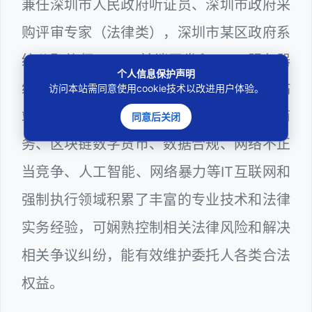
兼任深圳市人民政府听证员、深圳市政府采
购评审专家（法律类），深圳市某区政府系
统公职律师、WEB前端开发和 WEB服务器
个人信息保护声明
维护工程师、计算机信息网络安全员和网站
访问本站需同意使用cookie技术以改进用户体验。
站长多年，在软件程序、网络游戏、电子商
同意后关闭
务、区块链数字货币、数据合规、网络不正
当竞争、人工智能、网络暴力等IT互联网和
强制执行领域积累了丰富的专业技术和法律
实务经验，可娴熟控制相关法律风险和解决
相关争议纠纷，能有效维护委托人各类合法
权益。