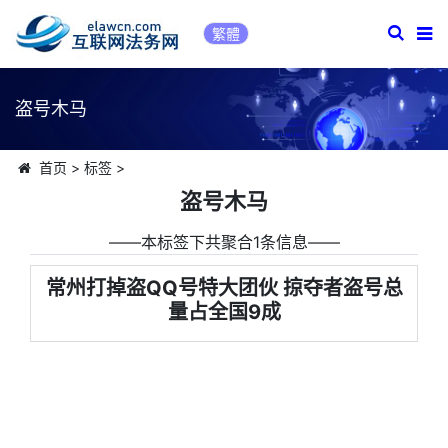
繁體
盗号木马
首页
>
标签
>
盗号木马
――本标签下共聚合1条信息――
常州打掉盗QQ号特大团伙 掠夺者盗号总
量占全国9成