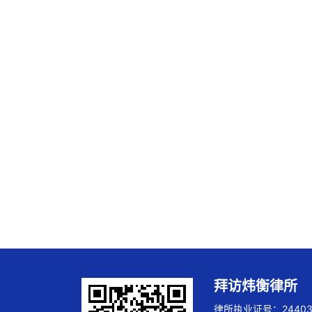
拜访炜衡律所
律所执业证号：244032