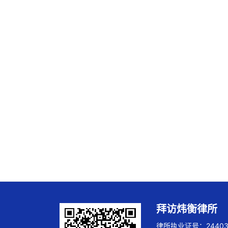
拜访炜衡律所
律所执业证号：244032