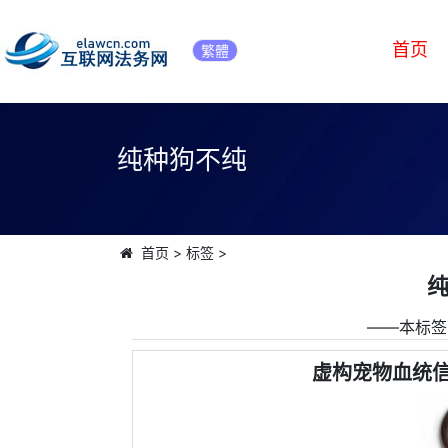
首页
繁體
纯种狗不纯
首页
>
标签
>
――本标签
虚构宠物血统