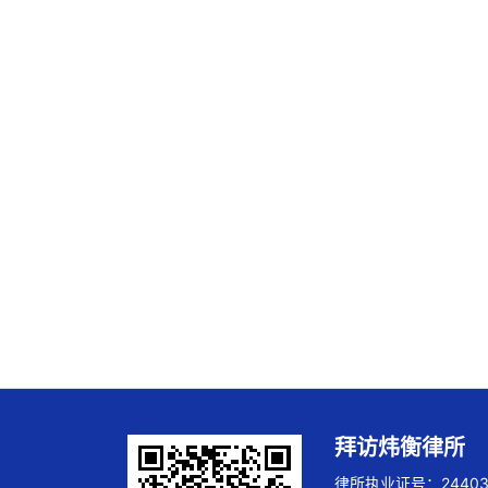
拜访炜衡律所
律所执业证号：244032