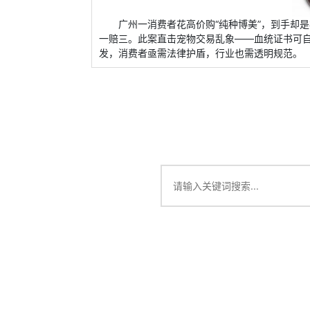
广州一消费者花高价购“纯种博美”，到手却
一赔三。此案直击宠物交易乱象——血统证书可自
发，消费者亟需法律护盾，行业也需透明规范。