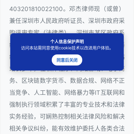
403201810022100。邓杰律师现（或曾）
兼任深圳市人民政府听证员、深圳市政府采
购评审专家（法律类），深圳市某区政府系
个人信息保护声明
统公职律师、WEB前端开发和 WEB服务器
访问本站需同意使用cookie技术以改进用户体验。
维护工程师、计算机信息网络安全员和网站
同意后关闭
站长多年，在软件程序、网络游戏、电子商
务、区块链数字货币、数据合规、网络不正
当竞争、人工智能、网络暴力等IT互联网和
强制执行领域积累了丰富的专业技术和法律
实务经验，可娴熟控制相关法律风险和解决
相关争议纠纷，能有效维护委托人各类合法