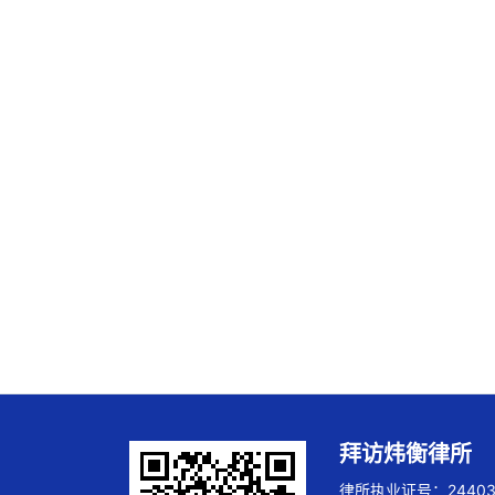
拜访炜衡律所
律所执业证号：244032