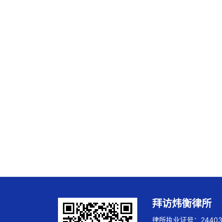
拜访炜衡律所
律所执业证号：244032