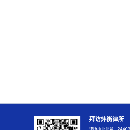
拜访炜衡律所
律所执业证号：244032