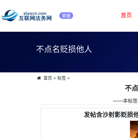
首页
繁體
不点名贬损他人
首页
>
标签
>
不
――本标签
发帖含沙射影贬损