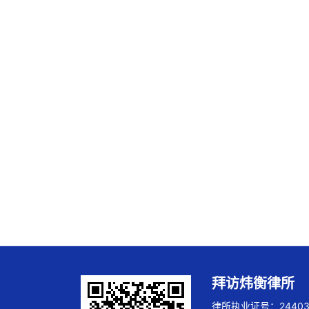
拜访炜衡律所
律所执业证号：244032