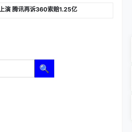
演 腾讯再诉360索赔1.25亿
🔍