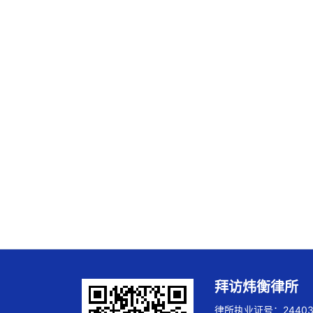
拜访炜衡律所
律所执业证号：244032