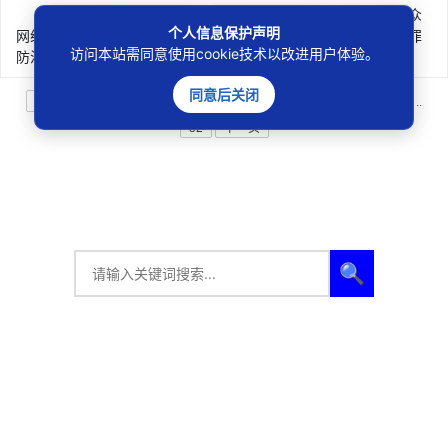
为有效遏制网络犯罪源头、整治网络犯罪生态，提升人民群众
个人信息保护声明
网络安全感和满意度，经充分调研论证，公安部起草了《网络犯罪
访问本站需同意使用cookie技术以改进用户体验。
防治...
同意后关闭
618条
上一页
1
2
3
4
5
6
7
8
9
10
..
52
下一页
🔍