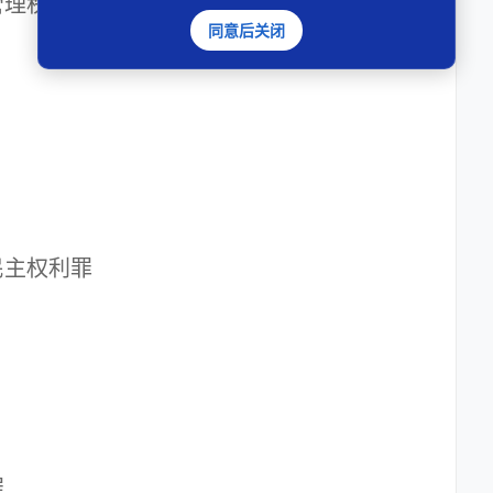
理秩序罪
同意后关闭
主权利罪
罪