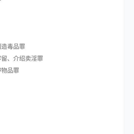
造毒品罪
留、介绍卖淫罪
物品罪