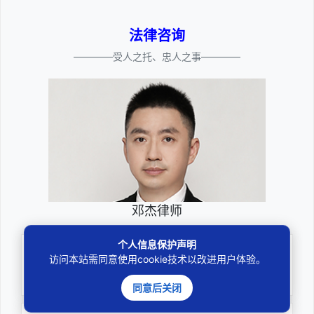
法律咨询
————受人之托、忠人之事————
邓杰律师
个人信息保护声明
专业
访问本站需同意使用cookie技术以改进用户体验。
深耕厚积聚焦专注
同意后关闭