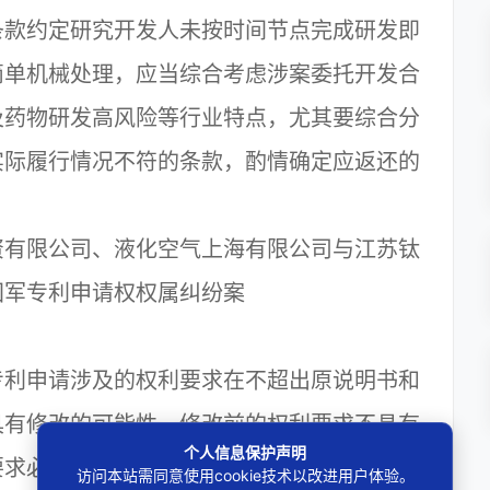
条款约定研究开发人未按时间节点完成研发即
简单机械处理，应当综合考虑涉案委托开发合
及药物研发高风险等行业特点，尤其要综合分
实际履行情况不符的条款，酌情确定应返还的
有限公司、液化空气上海有限公司与江苏钛
国军专利申请权权属纠纷案
利申请涉及的权利要求在不超出原说明书和
具有修改的可能性。修改前的权利要求不具有
个人信息保护声明
要求必然不具有创造性。因此，发明专利申请
访问本站需同意使用cookie技术以改进用户体验。