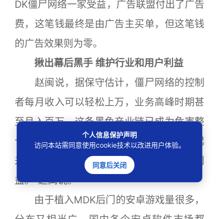
DK僵尸网络一家受益，广告联盟付出了广告
费，这笔钱最终是由广告主买单，但这笔钱
的广告效果则为零。
揪出幕后黑手 维护行业和用户利益
赵闽说，据保守估计，僵尸网络的控制
者每月收入可以轻松上万，业务高峰时期甚
至月入百万。这条黑色产业链已成为危害整
个人信息保护声明
个移动互联网行业的蛀虫。“全行业应联合起
访问本站需同意使用cookie技术以改进用户体验。
来，揪出幕后黑手，维护行业纯净和用户利
同意后关闭
益。”赵闽说。
由于植入MDK后门的安卓游戏量很多，