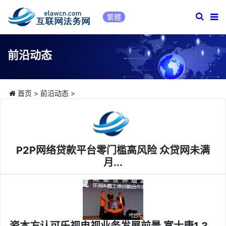
繁體
前沿动态
首页
>
前沿动态
>
P2P网络贷款平台零门槛高风险 众贷网未满
月...