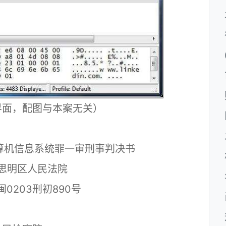
界面，配图与本案无关）
算机信息系统罪一审刑事判决书
思明区人民法院
闽0203刑初890号