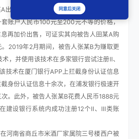
同意后关闭
A出售的是以虚假身份骗领的银行账户的情
一套账户人民币100元至200元不等的价格，
信息再加价出售，可证实其向被告人田某A购
元。2019年2月期间，被告人张某B为赚取更
技术，并使用该技术在多家银行尝试注册Ⅱ、
该技术在厦门银行APP上拦截身份认证信息
拦截身份认证信息十余次，在浦发银行极速开
次。此外，被告人张某B花费人民币1888元
在建设银行系统内成功注册12个Ⅱ、Ⅲ类账
A在河南省商丘市米酒厂家属院三号楼西户被