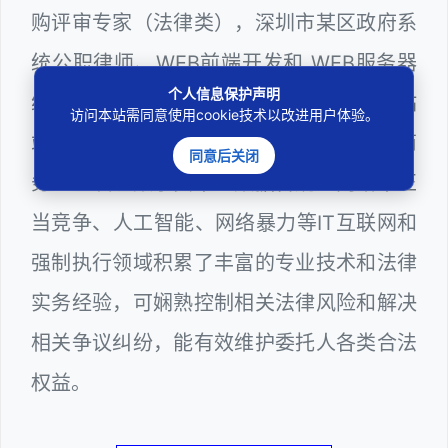
购评审专家（法律类），深圳市某区政府系
统公职律师、WEB前端开发和 WEB服务器
个人信息保护声明
维护工程师、计算机信息网络安全员和网站
访问本站需同意使用cookie技术以改进用户体验。
站长多年，在软件程序、网络游戏、电子商
同意后关闭
务、区块链数字货币、数据合规、网络不正
当竞争、人工智能、网络暴力等IT互联网和
强制执行领域积累了丰富的专业技术和法律
实务经验，可娴熟控制相关法律风险和解决
相关争议纠纷，能有效维护委托人各类合法
权益。