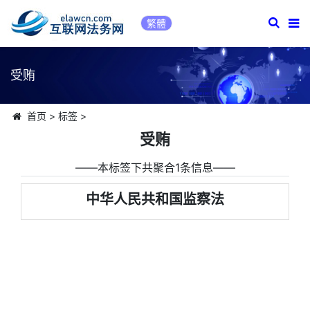
繁體
受贿
首页
>
标签
>
受贿
――本标签下共聚合1条信息――
中华人民共和国监察法