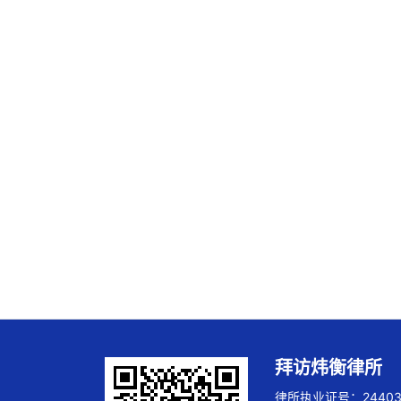
拜访炜衡律所
律所执业证号：244032