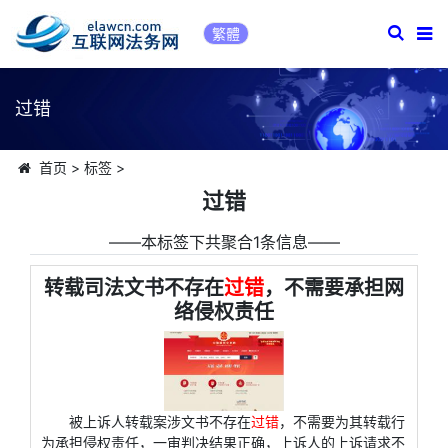
繁體
过错
首页
>
标签
>
过错
――本标签下共聚合1条信息――
转载司法文书不存在
过错
，不需要承担网
络侵权责任
被上诉人转载案涉文书不存在
过错
，不需要为其转载行
为承担侵权责任，一审判决结果正确，上诉人的上诉请求不