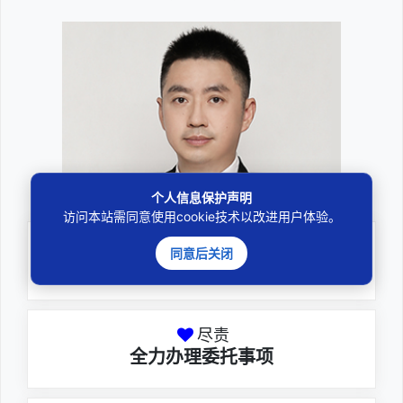
邓杰律师
个人信息保护声明
访问本站需同意使用cookie技术以改进用户体验。
专业
同意后关闭
深耕厚积聚焦专注
尽责
全力办理委托事项