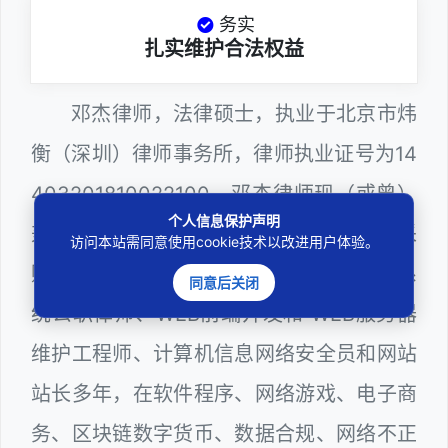
务实
扎实维护合法权益
邓杰律师，法律硕士，执业于北京市炜
衡（深圳）律师事务所，律师执业证号为14
403201810022100。邓杰律师现（或曾）
个人信息保护声明
兼任深圳市人民政府听证员、深圳市政府采
访问本站需同意使用cookie技术以改进用户体验。
购评审专家（法律类），深圳市某区政府系
同意后关闭
统公职律师、WEB前端开发和 WEB服务器
维护工程师、计算机信息网络安全员和网站
站长多年，在软件程序、网络游戏、电子商
务、区块链数字货币、数据合规、网络不正